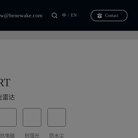
orn-RT可应用于多种部署场景，如列车车端及轨旁、站厅、站
bw@benewake.com
中
EN
Contact
模式，可定制性能参数，精准匹配客户的多复杂需求。
RT
光雷达
抗电磁
抗强光
防水尘