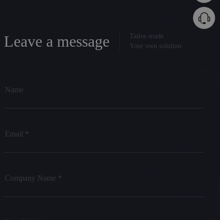
Leave a message
Tailor-made
Your own solution