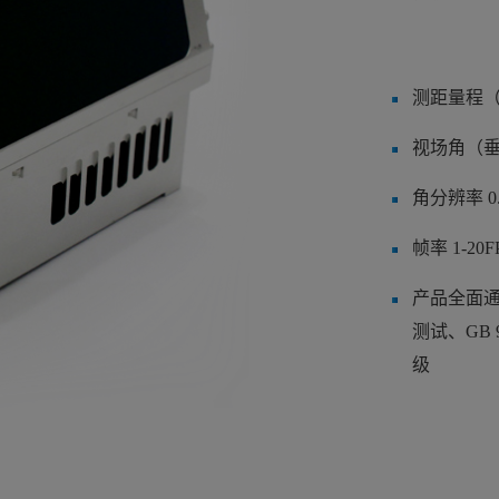
测距量程（
视场角（垂直
角分辨率 0.
帧率 1-20
产品全面通过G
测试、GB 9
级